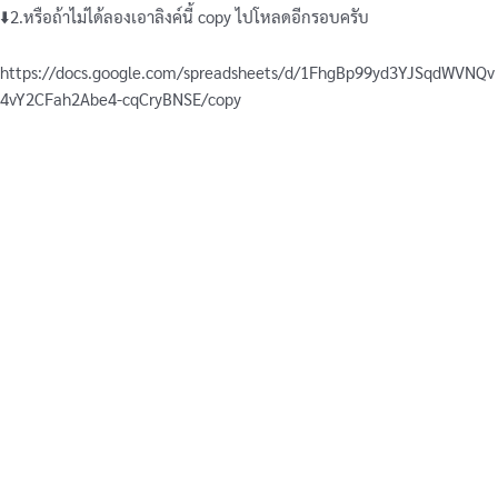
⬇️2.หรือถ้าไม่ได้ลองเอาลิงค์นี้ copy ไปโหลดอีกรอบครับ
https://docs.google.com/spreadsheets/d/1FhgBp99yd3YJSqdWVNQv
4vY2CFah2Abe4-cqCryBNSE/copy