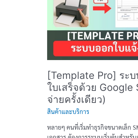
(ใช้
งาน
ได้
ตลอด
ชีพ
จ่าย
ครั้ง
เดียว)
[Template Pro] ระบบอ
ใบเสร็จด้วย Google
จ่ายครั้งเดียว)
สินค้าและบริการ
หลายๆ คนที่เริ่มทำธุรกิจขนาดเล็ก S
เอกสาร ต้องการระบบเริ่มต้นสำหรั