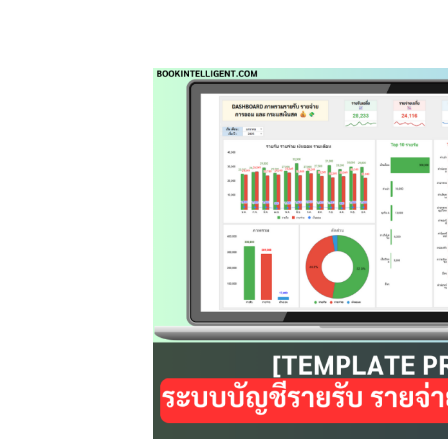
หนี้
ใบสั่ง
ซื้อ
ใบ
เสร็จ
ด้วย
Google
Sheet
(ใช้
งาน
ได้
ตลอด
ชีพ
จ่าย