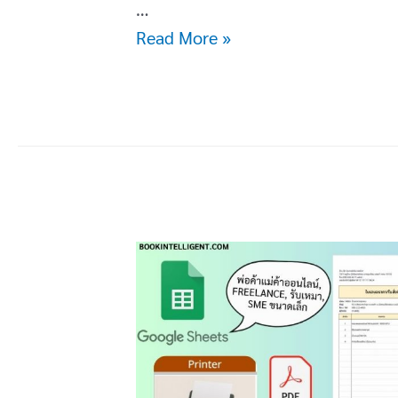
…
[Template
Read More »
Pro]
ระบบ
วางแผน
ติดตาม
งาน
ราย
สัปดาห์
Google
Sheets
–
Weekly
Planner