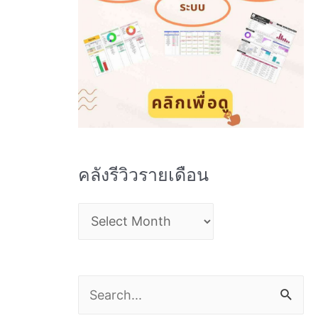
คลังรีวิวรายเดือน
ค
ลั
ง
S
รี
e
วิ