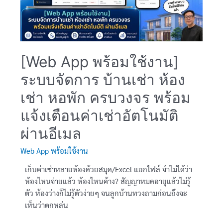
Inventory
Excel
:
สรุป
คง
[Web App พร้อมใช้งาน]
เหลือ
ระบบจัดการ บ้านเช่า ห้อง
รายงาน
เคลื่อนไหว
เช่า หอพัก ครบวงจร พร้อม
และ
แจ้งเตือนค่าเช่าอัตโนมัติ
ค้นหา
สินค้า
ผ่านอีเมล
Web App พร้อมใช้งาน
เก็บค่าเช่าหลายห้องด้วยสมุด/Excel แยกไฟล์ จำไม่ได้ว่า
ห้องไหนจ่ายแล้ว ห้องไหนค้าง? สัญญาหมดอายุแล้วไม่รู้
ตัว ห้องว่างก็ไม่รู้ตัวง่ายๆ จนลูกบ้านทวงถามก่อนถึงจะ
เห็นว่าตกหล่น