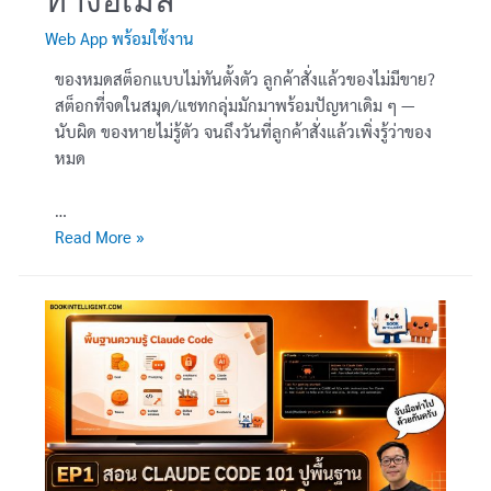
ทางอีเมล
เช่า
Web App พร้อมใช้งาน
อัตโนมัติ
ผ่าน
ของหมดสต็อกแบบไม่ทันตั้งตัว ลูกค้าสั่งแล้วของไม่มีขาย?
อีเมล
สต็อกที่จดในสมุด/แชทกลุ่มมักมาพร้อมปัญหาเดิม ๆ —
นับผิด ของหายไม่รู้ตัว จนถึงวันที่ลูกค้าสั่งแล้วเพิ่งรู้ว่าของ
หมด
…
[Web
Read More »
App
พร้อม
ใช้
งาน]
ระบบ
จัด
กา
รสต็
อก