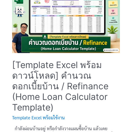
ปฎิ
ทิน
วัน
หยุด
วัน
สำคัญ
Dynamic
Holiday
and
[Template Excel พร้อม
Event
ดาวน์โหลด] คำนวณ
Calendar
ด้วย
ดอกเบี้ยบ้าน / Refinance
Excel
(Home Loan Calculator
Template)
Template Excel พร้อมใช้งาน
กำลังผ่อนบ้านอยู่ หรือกำลังวางแผนซื้อบ้าน แล้วเคย