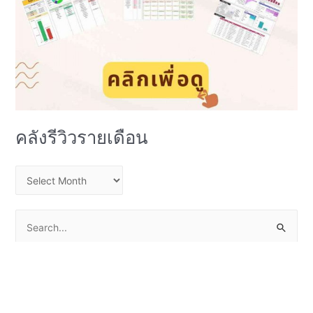
คลังรีวิวรายเดือน
ค
ลั
ง
S
รี
e
วิ
a
ว
r
ร
c
า