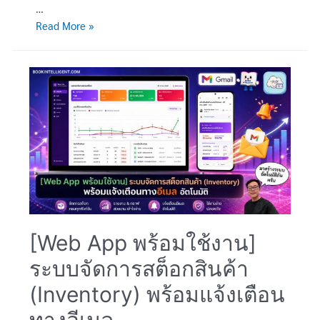
…
[Web
Read More »
App
พร้อม
ใช้
งาน]
ระบบ
จัดการ
บ้าน
เช่า
ห้อง
เช่า
หอพัก
ครบ
[Web App พร้อมใช้งาน]
วงจร
ระบบจัดการสต็อกสินค้า
พร้อม
แจ้ง
(Inventory) พร้อมแจ้งเตือน
เตือน
ค่า