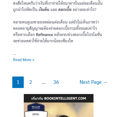
สงสัยไหมครับว่าเงินที่เราจ่ายให้ธนาคารในแต่ละเดือนนั้น
ถูกนำไปตัดเป็น
เงินต้น
และ
ดอกเบี้ย
อย่างละเท่าไร?
หลายคนดูเฉพาะยอดผ่อนต่อเดือน แต่ยังไม่เห็นภาพว่า
ตลอดอายุสัญญาจะต้องจ่ายดอกเบี้ยรวมทั้งหมดเท่าไร
หรือหากเลือก
Refinance
หลังครบช่วงดอกเบี้ยโปรโมชั่น
จะช่วยลดค่าใช้จ่ายได้มากน้อยเพียงใด
…
[Template
Read More »
Excel
พร้อม
ดาวน์โหลด]
Posts
1
2
…
36
Next Page
→
คำนวณ
pagination
ดอกเบี้ย
บ้าน
/
Refinance
(Home