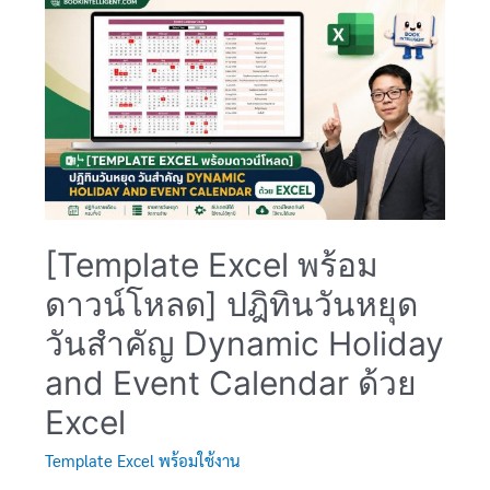
101
ปู
พื้น
ฐาน
ฉบับ
จับ
มือ
ทำ
สำหรับ
มือ
[Template Excel พร้อม
ใหม่
ดาวน์โหลด] ปฎิทินวันหยุด
วันสำคัญ Dynamic Holiday
and Event Calendar ด้วย
Excel
Template Excel พร้อมใช้งาน