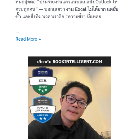
หนักสุดคือ “ปริ้นรายงานแล้วแนบอีเมลส่ง Outlook ให้
ครบทุกคน” — บอกเลยว่า
งาน Excel ไม่ได้ยาก แต่มัน
ซ้ำ
และสิ่งที่ฆ่าเวลาเราคือ “ความซ้ำ” นี่แหละ
…
[สอน
Read More »
Python
x
Excel]
จัดการ
ข้อมูล
Excel
อัตโนมัติ
ด้วย
Python
(Excel
Automation
with
Python)