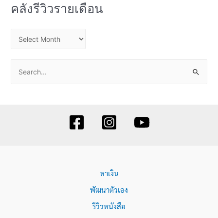
คลังรีวิวรายเดือน
ค
ลั
ง
S
รี
e
วิ
a
ว
r
ร
c
า
h
ย
f
เ
o
ดื
หาเงิน
r
อ
:
พัฒนาตัวเอง
น
รีวิวหนังสือ