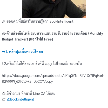
🎉 ขอบคุณที่สมัครรับความรู้จาก BookIntelligent!
📥
ด้านล่างคือไฟล์ ระบบวางแผนรายรับรายจ่ายรายเดือน (Monthly
Budget Tracker) [แจกไฟส์ Free]
➡️1.
คลิกปุ่มเพื่อดาวน์โหลด
⬇️2.หรือถ้าไม่ได้ลองเอาลิงค์นี้ copy ไปโหลดอีกรอบครับ
https://docs.google.com/spreadsheets/d/1q0YN_iBLV_Xr7iFqHxrh
R2V99W_6XfCl0-kBIIDbCCY/copy
📩 มีคำถาม? ทักมาที่ Line OA ได้เลย
👉
@Bookintelligent