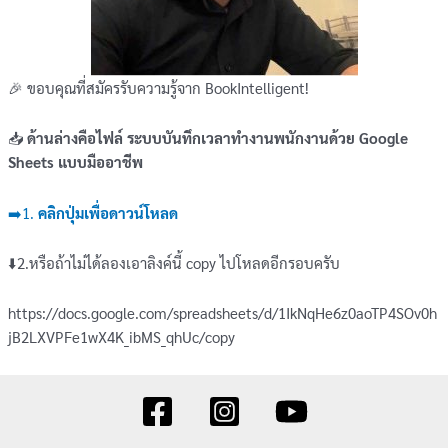
🎉 ขอบคุณที่สมัครรับความรู้จาก BookIntelligent!
📥
ด้านล่างคือไฟล์ ระบบบันทึกเวลาทำงานพนักงานด้วย Google
Sheets แบบมืออาชีพ
➡️1.
คลิกปุ่มเพื่อดาวน์โหลด
⬇️2.หรือถ้าไม่ได้ลองเอาลิงค์นี้ copy ไปโหลดอีกรอบครับ
https://docs.google.com/spreadsheets/d/1IkNqHe6z0aoTP4SOv0h
jB2LXVPFe1wX4K_ibMS_qhUc/copy