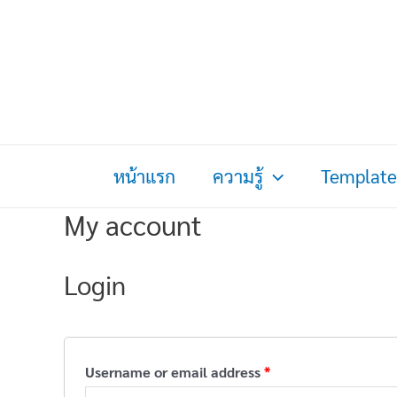
Skip
to
content
หน้าแรก
ความรู้
Template
My account
Login
Required
Username or email address
*