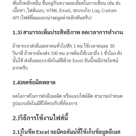
พันถึงหลักหมื่น ขึ้นอยู่กับความละเอียดในการเขียน เช่น ส่ง
เนื้อหา ,ไฟส์แนบ, HTML Email, ระบบเก็บ Log, Custom
API (ไฟส์ที่ผมแนบน่าจะมูลค่าหลักพันครับ)
1.3) สามารถเพิ่มประสิทธิภาพ ลดเวลาการทำงาน
ถ้าหากเราส่งอีเมลหาคนทั่วไปสัก 1 คน ใช้เวลาคนละ 30
วินาที ถ้าหากต้องส่ง 100 คน อาจต้องใช้เวลาถึง 1 ชั่วโมง ดัง
นั้นใช้ ส่งอีเมลแบบอัตโนมัติด้วย Excel อันนี้จะมีประโยชน์
มากครับ
1.4)ลดข้อผิดพลาด
ลดโอกาสในการส่งอีเมลผิด หรือแนบไฟล์ผิด สามารถกำหนด
รูปแบบอัตโนมัติให้ตรงกับที่ต้องการ
2.)วิธีการใช้งานไฟส์นี้
2.1)ในชีต Excel จะมีคอลัมน์ที่ใช้เก็บข้อมูลอีเมล