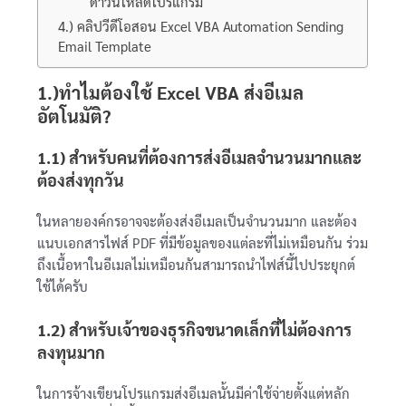
ดาวน์โหลดโปรแกรม
4.) คลิปวีดีโอสอน Excel VBA Automation Sending
Email Template
1.)ทำไมต้องใช้ Excel VBA ส่งอีเมล
อัตโนมัติ?
1.1) สำหรับคนที่ต้องการส่งอีเมลจำนวนมากและ
ต้องส่งทุกวัน
ในหลายองค์กรอาจจะต้องส่งอีเมลเป็นจำนวนมาก และต้อง
แนบเอกสารไฟส์ PDF ที่มีข้อมูลของแต่ละที่ไม่เหมือนกัน ร่วม
ถึงเนื้อหาในอีเมลไม่เหมือนกันสามารถนำไฟส์นี้ไปประยุกต์
ใช้ได้ครับ
1.2) สำหรับเจ้าของธุรกิจขนาดเล็กที่ไม่ต้องการ
ลงทุนมาก
ในการจ้างเขียนโปรแกรมส่งอีเมลนั้นมีค่าใช้จ่ายตั้งแต่หลัก