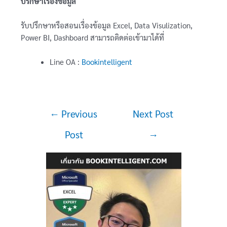
ปรึกษาเรื่องข้อมูล
รับปรึกษาหรือสอนเรื่องข้อมูล Excel, Data Visulization,
Power BI, Dashboard สามารถติดต่อเข้ามาได้ที่
Line OA :
Bookintelligent
Post
←
Previous
Next Post
navigation
Post
→