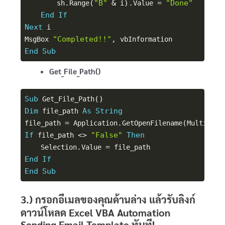
.
(
"B"
&
)
.
=
"Done"
        sh
Range
 i
Value 
End
If
Next
 i

"Completed!!"
,
MsgBox 
End
Sub
Get_File_Path()
Sub
(
)
 Get_File_Path
Dim
As
String
 file_path 
=
.
(
file_path 
 Application
GetOpenFilename
MultiSele
If
<
>
"False"
Then
 file_path 
.
=
    Selection
Value 
End
If
End
Sub
3.) กรอกอีเมลของคุณด้านล่าง แล้วรับลิงก์
ดาวน์โหลด Excel VBA Automation
Sending Email Template ทันที!