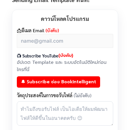
ดาวน์โหลดโปรแกรม
📩อีเมล Email
(บังคับ)
(บังคับ)
📺 Subscribe YouTube
อัปเดต Template และ ระบบอัตโนมัติใหม่ก่อน
ใครที่นี่
🔔 Subscribe ช่อง BookIntelligent
วัตถุประสงค์ในการขอรับไฟล์
(ไม่บังคับ)