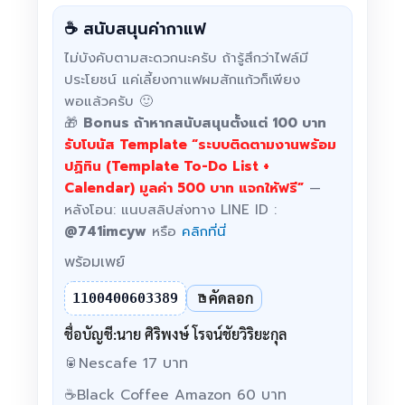
☕ สนับสนุนค่ากาแฟ
ไม่บังคับตามสะดวกนะครับ ถ้ารู้สึกว่าไฟล์มี
ประโยชน์ แค่เลี้ยงกาแฟผมสักแก้วก็เพียง
พอแล้วครับ 🙂
🎁
Bonus ถ้าหากสนับสนุนตั้งแต่ 100 บาท
รับโบนัส Template “ระบบติดตามงานพร้อม
ปฏิทิน (Template To-Do List +
Calendar) มูลค่า 500 บาท แจกให้ฟรี”
—
หลังโอน: แนบสลิปส่งทาง LINE ID :
@741imcyw
หรือ
คลิกที่นี่
พร้อมเพย์
คัดลอก
1100400603389
ชื่อบัญชี:นาย ศิริพงษ์ โรจน์ชัยวิริยะกุล
🥫Nescafe 17 บาท
☕️Black Coffee Amazon 60 บาท