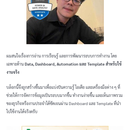
ผมสนใจเรื่องการอ่าน การเรียนรู้ และการพัฒนาระบบการทำงาน โดย
เฉพาะด้าน
Data, Dashboard, Automation และ Template สำหรับใช้
งานจริง
บล็อกนี้จึงถูกสร้างขึ้นมาเพื่อแบ่งปันความรู้ ไอเดีย และเครื่องมือต่าง ๆ ที่
ช่วยให้การจัดการข้อมูลเป็นระบบมากขึ้น ทำงานง่ายขึ้น และเห็นภาพรวม
ของธุรกิจหรืองานประจำได้ชัดเจนผ่าน Dashboard และ Template ที่นำ
ไปใช้งานได้จริงครับ