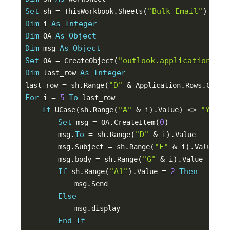
Set
=
.
(
"Bulk Email"
)
 sh 
 ThisWorkbook
Sheets
Dim
As
Integer
 i 
Dim
As
Object
 OA 
Dim
As
Object
 msg 
Set
=
(
"outlook.application"
)
 OA 
 CreateObject
Dim
As
Integer
 last_row 
=
.
(
"D"
&
.
.
last_row 
 sh
Range
 Application
Rows
Count
For
=
5
To
 i 
 last_row

If
(
.
(
"A"
&
)
.
)
<
>
"YES"
 UCase
sh
Range
 i
Value
Set
=
.
(
0
)
 msg 
 OA
CreateItem
.
To
=
.
(
"D"
&
)
.
        msg
 sh
Range
 i
Value

.
=
.
(
"F"
&
)
.
        msg
Subject 
 sh
Range
 i
Value

.
=
.
(
"G"
&
)
.
        msg
body 
 sh
Range
 i
Value

If
.
(
"A1"
)
.
=
2
Then
 sh
Range
Value 
.
            msg
Send

Else
.
            msg
display

End
If