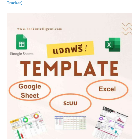
Tracker)