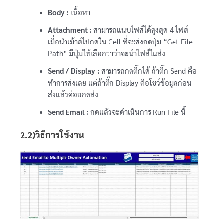
Body :
เนื้อหา
Attachment :
สามารถแนบไฟส์ได้สูงสุด 4 ไฟส์
เมื่อนำเม้าส์ไปกดใน Cell ที่จะส่งกดปุ่ม “Get File
Path” มีปุ่มให้เลือกว่าว่าจะนำไฟส์ในส่ง
Send / Display :
สามารถกดติ๊กได้ ถ้าติ๊ก Send คือ
ทำการส่งเลย แต่ถ้าติ๊ก Display คือโชว์ข้อมูลก่อน
ส่งแล้วค่อยกดส่ง
Send Email :
กดแล้วจะดำเนินการ Run File นี้
2.2)วิธีการใช้งาน